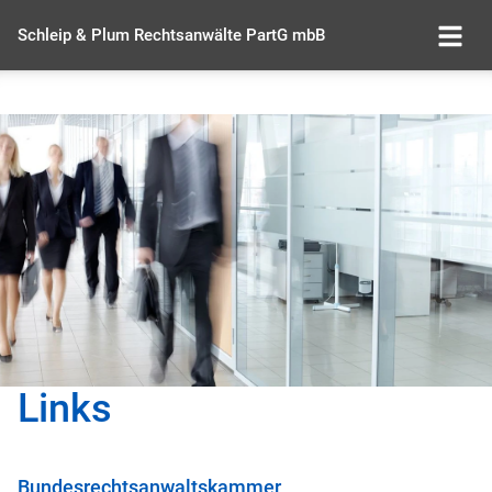
Schleip & Plum Rechtsanwälte PartG mbB
Links
Bundesrechtsanwaltskammer